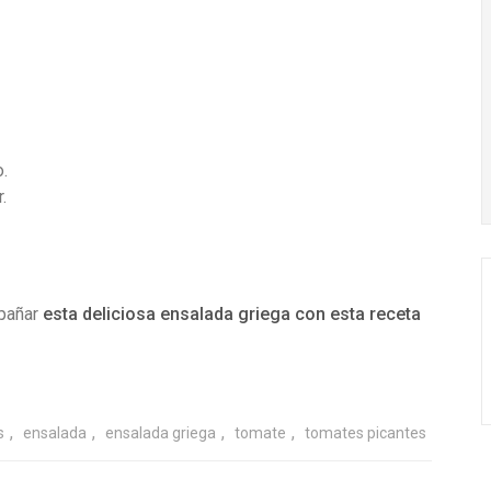
.
.
pañar
esta deliciosa ensalada griega con esta receta
,
,
,
,
s
ensalada
ensalada griega
tomate
tomates picantes