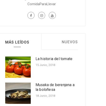
ComidaParaLlevar
NUEVOS
MÁS LEÍDOS
La historia del tomate
Cinco beneficios para la
salud de la piña
15 Junio, 2018
Nov 30, 2022
Musaka de berenjena a
Receta fácil: Molde de
la boloñesa
calabacín y pollo al
microondas
18 Junio, 2018
Nov 11, 2022