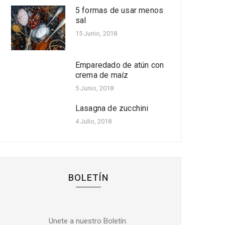
5 formas de usar menos
Receta fácil de piernas
sal
de pollo apanadas
acompañadas con salsa
15 Junio, 2018
de papaya
Oct 20, 2022
Emparedado de atún con
Cinco beneficios de la
crema de maíz
papaya
5 Junio, 2018
Oct 14, 2022
Lasagna de zucchini
Receta fácil de ensalada
4 Julio, 2018
de fríjoles con pollo,
manzana y mango
Oct 06, 2022
BOLETÍN
Unete a nuestro Boletín.