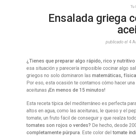
Tu
Ensalada griega c
ace
publicado el
4 A
¿Tienes que preparar algo rápido, rico y nutritiv
esa situación y parecería imposible cocinar algo sa
griegos no solo dominaron las
matemáticas, física 
Por eso, esta ocasión te contamos cómo hacer una 
aceitunas
¡En menos de 15 minutos!
Esta receta típica del mediterráneo es perfecta par
altos en agua, como las aceitunas, le queso y el pe
tomate, un fruto fácil de conseguir y que realza t
tomates son rojos o verdes?
De hecho, desde 200
completamente púrpura
. Este color del
tomate índ