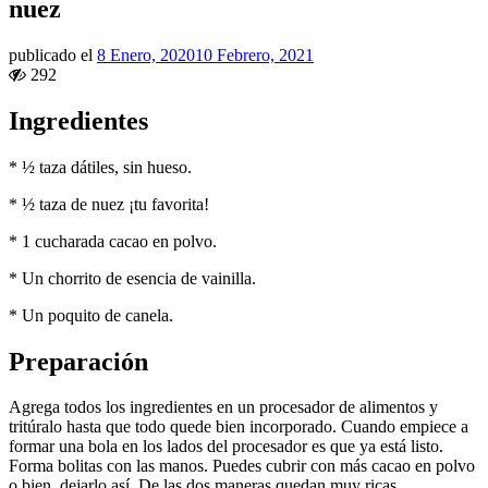
nuez
publicado el
8 Enero, 2020
10 Febrero, 2021
292
Ingredientes
* ½ taza dátiles, sin hueso.
* ½ taza de nuez ¡tu favorita!
* 1 cucharada cacao en polvo.
* Un chorrito de esencia de vainilla.
* Un poquito de canela.
Preparación
Agrega todos los ingredientes en un procesador de alimentos y
tritúralo hasta que todo quede bien incorporado. Cuando empiece a
formar una bola en los lados del procesador es que ya está listo.
Forma bolitas con las manos. Puedes cubrir con más cacao en polvo
o bien, dejarlo así. De las dos maneras quedan muy ricas.