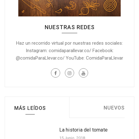
NUESTRAS REDES
Haz un recorrido virtual por nuestras redes sociales:
Instagram: comidaparallevar.co/ Facebook:
@comidaParaLlevar.co/ YouTube: ComidaParaLlevar
NUEVOS
MÁS LEÍDOS
La historia del tomate
Cinco beneficios para la
salud de la piña
15 Junio, 2018