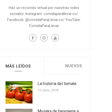
Haz un recorrido virtual por nuestras redes
sociales: Instagram: comidaparallevar.co/
Facebook: @comidaParaLlevar.co/ YouTube:
ComidaParaLlevar
NUEVOS
MÁS LEÍDOS
La historia del tomate
Cinco beneficios para la
salud de la piña
15 Junio, 2018
Nov 30, 2022
Musaka de berenjena a
Receta fácil: Molde de