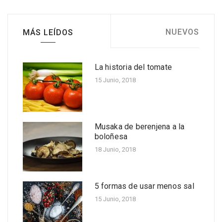
NUEVOS
MÁS LEÍDOS
La historia del tomate
Cinco beneficios para la
salud de la piña
15 Junio, 2018
Nov 30, 2022
Receta fácil: Molde de
calabacín y pollo al
Musaka de berenjena a la
microondas
boloñesa
Nov 11, 2022
18 Junio, 2018
Receta fácil de piernas de
pollo apanadas
acompañadas con salsa de
5 formas de usar menos sal
papaya
15 Junio, 2018
Oct 20, 2022