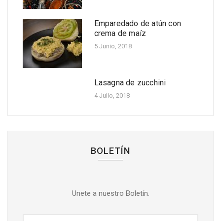
Cinco beneficios de la
papaya
Emparedado de atún con
Oct 14, 2022
crema de maíz
Receta fácil de ensalada de
5 Junio, 2018
fríjoles con pollo, manzana y
mango
Oct 06, 2022
Lasagna de zucchini
4 Julio, 2018
BOLETÍN
Unete a nuestro Boletín.