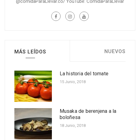
@comidaParaLlevar.co/ YouTube: ComidaParaLlevar
NUEVOS
MÁS LEÍDOS
La historia del tomate
Cinco beneficios para la
salud de la piña
15 Junio, 2018
Nov 30, 2022
Receta fácil: Molde de
calabacín y pollo al
Musaka de berenjena a la
microondas
boloñesa
Nov 11, 2022
18 Junio, 2018
Receta fácil de piernas de
pollo apanadas