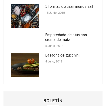
acompañadas con salsa de
5 formas de usar menos sal
papaya
15 Junio, 2018
Oct 20, 2022
Cinco beneficios de la
papaya
Emparedado de atún con
Oct 14, 2022
crema de maíz
Receta fácil de ensalada de
5 Junio, 2018
fríjoles con pollo, manzana y
mango
Lasagna de zucchini
Oct 06, 2022
4 Julio, 2018
BOLETÍN