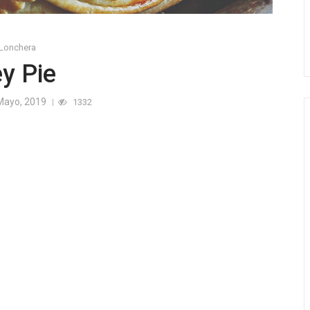
 Lonchera
ey Pie
Mayo, 2019
1332