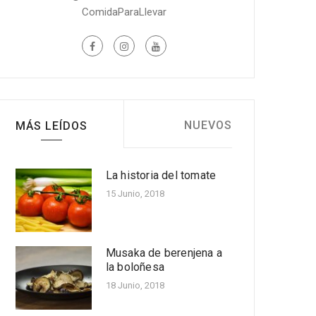
ComidaParaLlevar
NUEVOS
MÁS LEÍDOS
La historia del tomate
Cinco beneficios para la
salud de la piña
15 Junio, 2018
Nov 30, 2022
Receta fácil: Molde de
calabacín y pollo al
Musaka de berenjena a
microondas
la boloñesa
Nov 11, 2022
18 Junio, 2018
Receta fácil de piernas