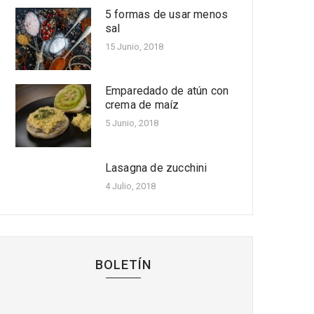
de pollo apanadas
5 formas de usar menos
acompañadas con salsa
sal
de papaya
15 Junio, 2018
Oct 20, 2022
Cinco beneficios de la
Emparedado de atún con
papaya
crema de maíz
Oct 14, 2022
5 Junio, 2018
Receta fácil de ensalada
de fríjoles con pollo,
Lasagna de zucchini
manzana y mango
4 Julio, 2018
Oct 06, 2022
BOLETÍN